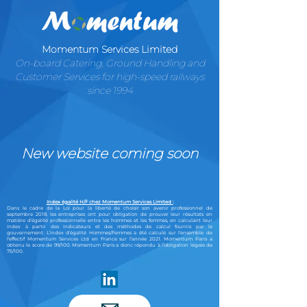
Momentum Services Limited
On-board Catering, Ground Handling and
Customer Services for high-speed railways
since 1994
New website coming soon
Index égalité H/F chez Momentum Services Limited :
Dans le cadre de la Loi pour la liberté de choisir son avenir professionnel de
septembre 2018, les entreprises ont pour obligation de prouver leur résultats en
matière d’égalité professionnelle entre les hommes et les femmes, en calculant leur
index à partir des indicateurs et des méthodes de calcul fournis par le
gouvernement. L’index d’égalité Hommes/Femmes a été calculé sur l’ensemble de
l’effectif Momentum Services Ltd en France sur l’année 2021. Momentum Paris a
obtenu le score de 99/100. Momentum Paris a donc répondu à l’obligation légale de
75/100.