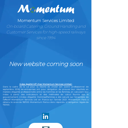
Momentum Services Limited
On-board Catering, Ground Handling and
Customer Services for high-speed railways
since 1994
New website coming soon
Index égalité H/F chez Momentum Services Limited :
Dans le cadre de la Loi pour la liberté de choisir son avenir professionnel de
septembre 2018, les entreprises ont pour obligation de prouver leur résultats en
matière d’égalité professionnelle entre les hommes et les femmes, en calculant leur
index à partir des indicateurs et des méthodes de calcul fournis par le
gouvernement. L’index d’égalité Hommes/Femmes a été calculé sur l’ensemble de
l’effectif Momentum Services Ltd en France sur l’année 2021. Momentum Paris a
obtenu le score de 99/100. Momentum Paris a donc répondu à l’obligation légale de
75/100.